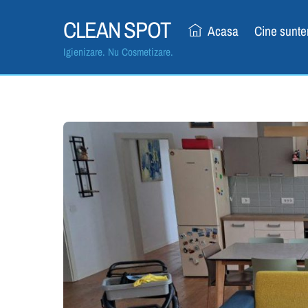
Skip
Curățare tapițe
CLEAN SPOT
to
Acasa
Cine sunt
content
Igienizare. Nu Cosmetizare.