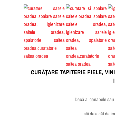
CURĂȚARE TAPITERIE PIELE, VIN
Dacă ai canapele sau s
știi deja cât de i