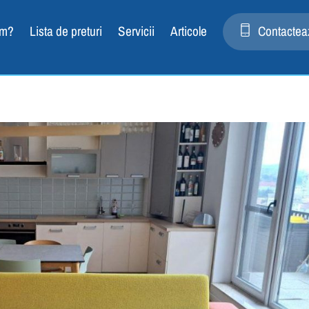
rie la domiciliu în Oradea și Bihor. Deplasare Gratuita
SUNA PEN
em?
Lista de preturi
Servicii
Articole
Contactea