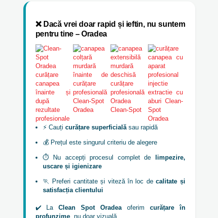
❌ Dacă vrei doar rapid și ieftin, nu suntem
pentru tine – Oradea
⚡ Cauți
curățare superficială
sau rapidă
💰 Prețul este singurul criteriu de alegere
⏱️ Nu accepți procesul complet de
limpezire,
uscare și igienizare
🏃 Preferi cantitate și viteză în loc de
calitate și
satisfacția clientului
✔️ La
Clean Spot Oradea
oferim
curățare în
profunzime
, nu doar vizuală