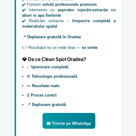
✔️ Folosim
soluții profesionale premium
✔️ Intervenim cu
aspirator injecție-extracție cu
aburi si apa fierbinte
✔️ Realizăm extractie –
limpezire completă a
materialului spalat
📍
Deplasare gratuită în Oradea
👉 Rezultatul nu se vede doar —
se simte
.
💎 De ce Clean Spot Oradea?
✅
Igienizare completă
⚙️
Tehnologie profesională
👀
Rezultate reale
⏳
Proces corect
📍
Deplasare gratuită
📸 Trimite pe WhatsApp