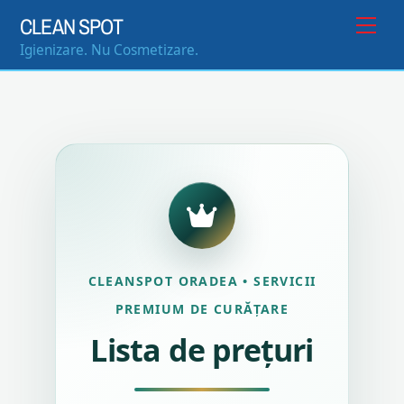
Skip
Me
CLEAN SPOT
to
Igienizare. Nu Cosmetizare.
content
CLEANSPOT ORADEA • SERVICII
PREMIUM DE CURĂȚARE
Lista de prețuri