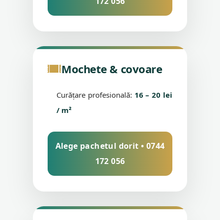
172 056
Mochete & covoare
Curățare profesională:
16 – 20 lei
/ m²
Alege pachetul dorit • 0744
172 056