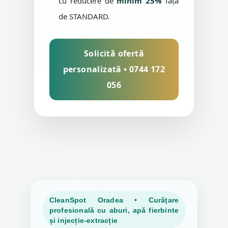
cu reducere de
minim 25%
față
de STANDARD.
Solicită ofertă
personalizată • 0744 172
056
CleanSpot Oradea • Curățare
profesională cu aburi, apă fierbinte
și injecție-extracție