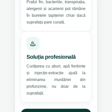
Praful fin, bacteriile, transpirația,
alergenii și acarienii pot rămâne
în buretele tapițeriei chiar dacă
suprafața pare curată.
♨️
Soluția profesională
Curățarea cu aburi, apă fierbinte
și injecție-extracție ajută la
eliminarea murdăriei din
profunzime, nu doar de la
suprafață.