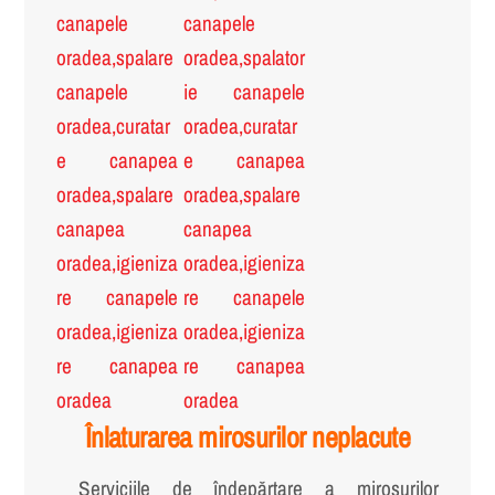
Înlaturarea mirosurilor neplacute
Serviciile de îndepărtare a mirosurilor