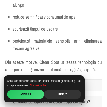
ajunge
reduce semnificativ consumul de apă
scurtează timpul de uscare
protejează materialele sensibile prin eliminarea
frecării agresive
Din aceste motive, Clean Spot utilizează tehnologia cu
abur pentru o igienizare profundă, ecologică și sigură.
Acest site folosește cookie-uri pentru statistici și marketing. Poți
Pot fi îndepărtate toate petele?
accepta sau refuza.
Află mai multe
.
ACCEPT
REFUZ
Pot folosi canapeaua imediat după curățare?