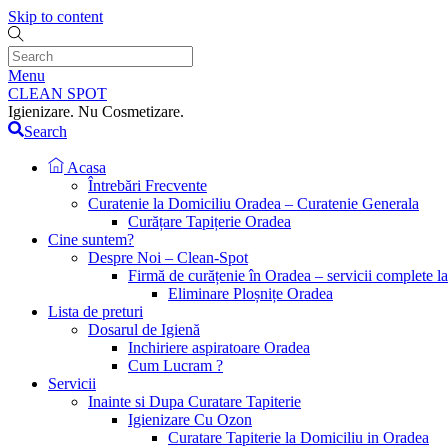
Skip to content
Menu
CLEAN SPOT
Igienizare. Nu Cosmetizare.
Search
Acasa
Întrebări Frecvente
Curatenie la Domiciliu Oradea – Curatenie Generala
Curățare Tapițerie Oradea
Cine suntem?
Despre Noi – Clean-Spot
Firmă de curățenie în Oradea – servicii complete l
Eliminare Ploșnițe Oradea
Lista de preturi
Dosarul de Igienă
Inchiriere aspiratoare Oradea
Cum Lucram ?
Servicii
Inainte si Dupa Curatare Tapiterie
Igienizare Cu Ozon
Curatare Tapiterie la Domiciliu in Oradea