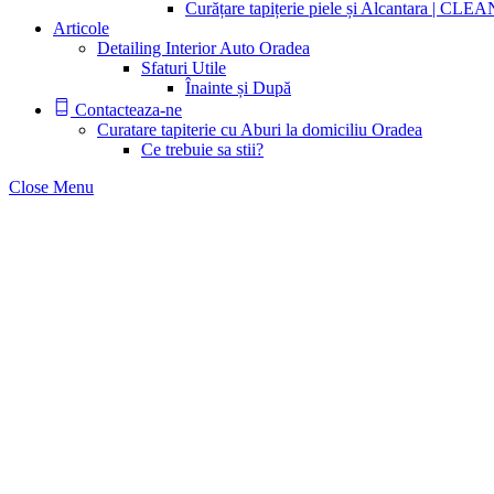
Curățare tapițerie piele și Alcantara | CL
Articole
Detailing Interior Auto Oradea
Sfaturi Utile
Înainte și După
Contacteaza-ne
Curatare tapiterie cu Aburi la domiciliu Oradea
Ce trebuie sa stii?
Close Menu